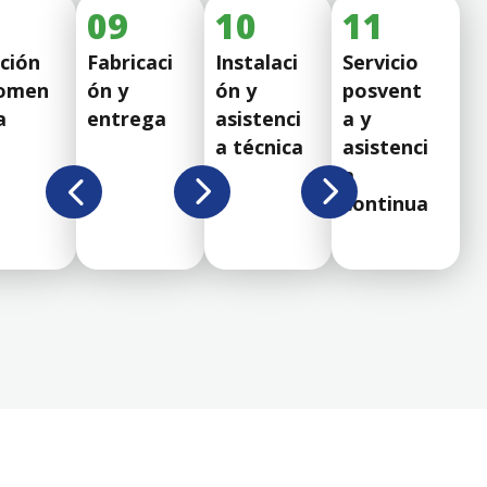
5
09
10
11
ción
Fabricaci
Instalaci
Servicio
omen
ón y
ón y
posvent
a
entrega
asistenci
a y
a técnica
asistenci
a
continua