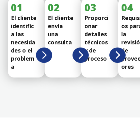
01
02
03
04
El cliente
El cliente
Proporci
Requis
identific
envía
onar
os par
a las
una
detalles
la
necesida
consulta
técnicos
revisi
des o el
y de
de
problem
proceso
prove
a
ores