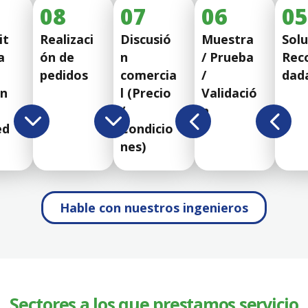
08
07
06
0
it
Realizaci
Discusió
Muestra
Solu
a
ón de
n
/ Prueba
Rec
pedidos
comercia
/
dad
ón
l (Precio
Validació
/
n
ed
Condicio
nes)
Hable con nuestros ingenieros
Sectores a los que prestamos servicio