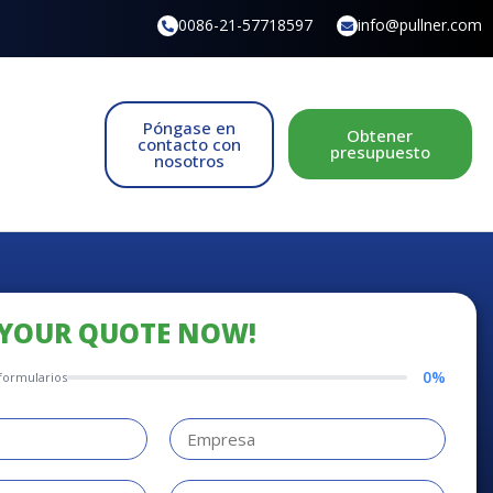
0086-21-57718597
info@pullner.com
Póngase en
Obtener
contacto con
presupuesto
nosotros
 YOUR QUOTE NOW!
0%
formularios