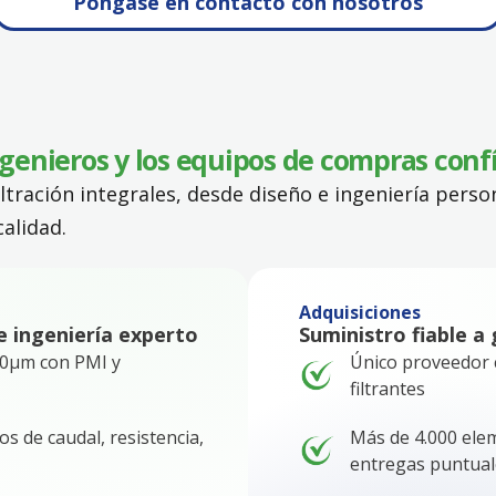
Póngase en contacto con nosotros
ngenieros y los equipos de compras conf
ltración integrales, desde diseño e ingeniería perso
alidad.
Adquisiciones
e ingeniería experto
Suministro fiable a
50µm con PMI y
Único proveedor 
filtrantes
 de caudal, resistencia,
Más de 4.000 elem
entregas puntual