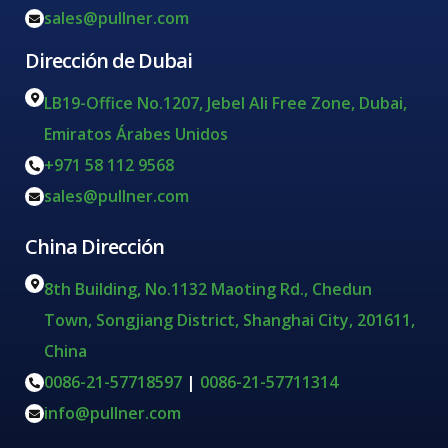
sales@pullner.com
Dirección de Dubai
LB19-Office No.1207, Jebel Ali Free Zone, Dubai,
Emiratos Árabes Unidos
+971 58 112 9568
sales@pullner.com
China Dirección
8th Building, No.1132 Maoting Rd., Chedun
Town, Songjiang District, Shanghai City, 201611,
China
0086-21-57718597
|
0086-21-57711314
info@pullner.com