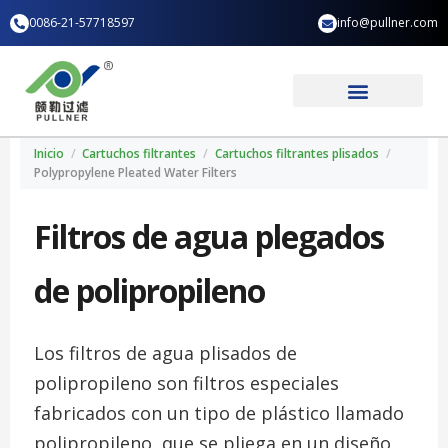
Ir
0086-21-57718597
info@pullner.com
al
contenido
Aplicación industrial
Quiénes somos
Inicio
/
Cartuchos filtrantes
/
Cartuchos filtrantes plisados
/
Polypropylene Pleated Water Filters
Filtros de agua plegados
de polipropileno
Los filtros de agua plisados de
polipropileno son filtros especiales
fabricados con un tipo de plástico llamado
polipropileno, que se pliega en un diseño