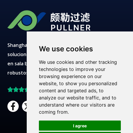
Shanghai Pullner desarrolla, fabrica y suministra
We use cookies
soluciones avanzadas de filtración con producción
We use cookies and other tracking
en sala blanca, laboratorios modernos, equipos
technologies to improve your
robustos y equipos técnicos expertos.
browsing experience on our
website, to show you personalized
Mejor valorado en Trustpilot
content and targeted ads, to
analyze our website traffic, and to
F
X
L
Y
understand where our visitors are
a
-
i
o
coming from.
c
t
n
u
¿Necesita ayuda?
e
w
k
t
I agree
Chatea con nosotros