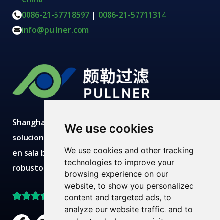
0086-21-57718597
|
0086-21-57711314
info@pullner.com
Shanghai Pullner desarrolla, fabrica y suministra
We use cookies
soluciones avanzadas de filtración con producción
We use cookies and other tracking
en sala blanca, laboratorios modernos, equipos
technologies to improve your
robustos y equipos técnicos expertos.
browsing experience on our
website, to show you personalized
Mejor valorado en Trustpilot
content and targeted ads, to
analyze our website traffic, and to
F
X
L
Y