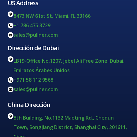
US Address
8473 NW 61st St, Miami, FL 33166
+1 786 475 3729
sales@pullner.com
Dirección de Dubai
LB19-Office No.1207, Jebel Ali Free Zone, Dubai,
Emiratos Árabes Unidos
+971 58 112 9568
sales@pullner.com
China Dirección
8th Building, No.1132 Maoting Rd., Chedun
Town, Songjiang District, Shanghai City, 201611,
China