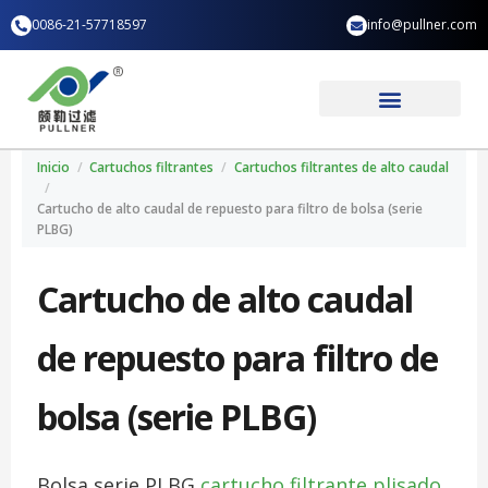
Ir
0086-21-57718597
info@pullner.com
al
contenido
Aplicación industrial
Quiénes somos
Inicio
/
Cartuchos filtrantes
/
Cartuchos filtrantes de alto caudal
/
Cartucho de alto caudal de repuesto para filtro de bolsa (serie
PLBG)
Cartucho de alto caudal
de repuesto para filtro de
bolsa (serie PLBG)
Bolsa serie PLBG
cartucho filtrante plisado