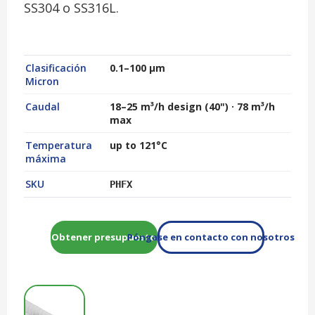
SS304 o SS316L.
Clasificación
0.1–100 µm
Micron
Caudal
18–25 m³/h design (40") · 78 m³/h
max
Temperatura
up to 121°C
máxima
SKU
PHFX
Obtener presupuesto
Póngase en contacto con nosotros