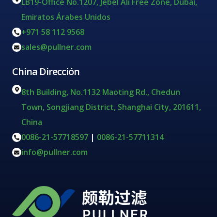
LB19-Office No.1207, Jebel Ali Free Zone, Dubai,
Emiratos Árabes Unidos
+971 58 112 9568
sales@pullner.com
China Dirección
8th Building, No.1132 Maoting Rd., Chedun
Town, Songjiang District, Shanghai City, 201611,
China
0086-21-57718597
|
0086-21-57711314
info@pullner.com