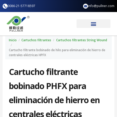
Ir
0086-21-57718597
info@pullner.com
al
contenido
Aplicación industrial
Quiénes somos
Inicio
/
Cartuchos filtrantes
/
Cartuchos filtrantes String Wound
/
Cartucho filtrante bobinado de hilo para eliminación de hierro de
centrales eléctricas HPFX
Cartucho filtrante
bobinado PHFX para
eliminación de hierro en
centrales eléctricas