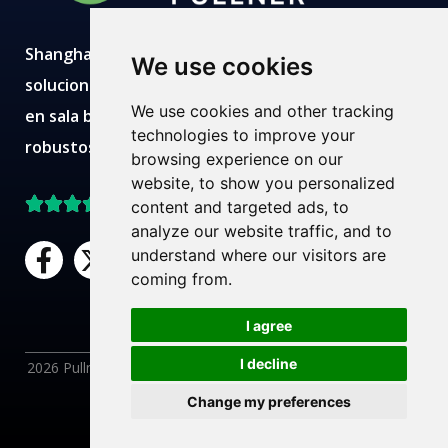
Shanghai Pullner desarrolla, fabrica y suministra
We use cookies
soluciones avanzadas de filtración con producción
We use cookies and other tracking
en sala blanca, laboratorios modernos, equipos
technologies to improve your
robustos y equipos técnicos expertos.
browsing experience on our
website, to show you personalized
Mejor valorado en Trustpilot
content and targeted ads, to
analyze our website traffic, and to
F
X
L
Y
understand where our visitors are
a
-
i
o
coming from.
c
t
n
u
¿Necesita ayuda?
e
w
k
t
I agree
Chatea con nosotros
b
i
e
u
I decline
2026 Pullner Filter. Todos los derechos reservados. |
Política
AR
o
t
d
b
de privacidad
|
Condiciones de uso
o
t
i
e
Change my preferences
EN
k
e
n
ES