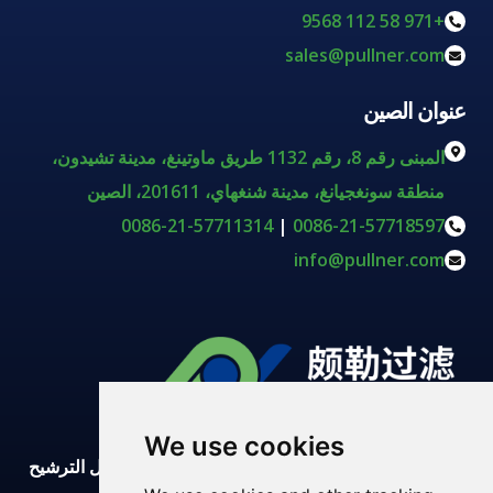
+971 58 112 9568
sales@pullner.com
عنوان الصين
المبنى رقم 8، رقم 1132 طريق ماوتينغ، مدينة تشيدون،
منطقة سونغجيانغ، مدينة شنغهاي، 201611، الصين
0086-21-57711314
|
0086-21-57718597
info@pullner.com
We use cookies
تقوم شركة شنغهاي بولنر بتطوير وتصنيع وتوريد حلول الترشيح