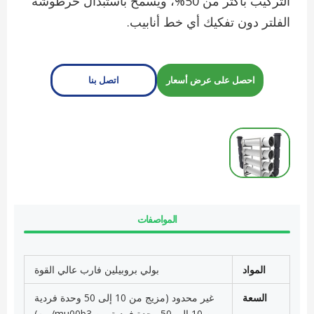
التركيب بأكثر من 50%، ويسمح باستبدال خرطوشة
الفلتر دون تفكيك أي خط أنابيب.
احصل على عرض أسعار
اتصل بنا
المواصفات
المواد
بولي بروبيلين فارب عالي القوة
السعة
غير محدود (مزيج من 10 إلى 50 وحدة فردية
من 10 إلى 50 وحدة فردية من mu00b3/يوم)