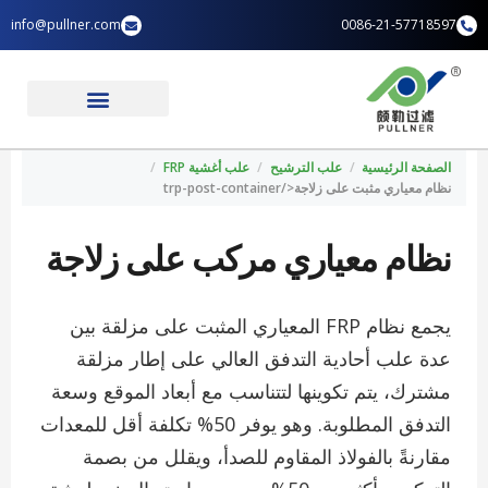
خطي
info@pullner.com
0086-21-57718597
لى
لمحتوى
تطبيقات الصناعة
الصفحة الرئيسية
الصفحة الرئيسية
/
علب الترشيح
/
علب أغشية FRP
/
نظام معياري مثبت على زلاجة</trp-post-container
نظام معياري مركب على زلاجة
يجمع نظام FRP المعياري المثبت على مزلقة بين
عدة علب أحادية التدفق العالي على إطار مزلقة
مشترك، يتم تكوينها لتتناسب مع أبعاد الموقع وسعة
التدفق المطلوبة. وهو يوفر 50% تكلفة أقل للمعدات
مقارنةً بالفولاذ المقاوم للصدأ، ويقلل من بصمة