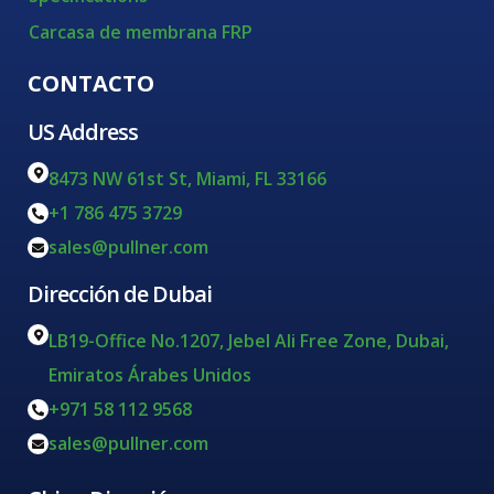
Carcasa de membrana FRP
CONTACTO
US Address
8473 NW 61st St, Miami, FL 33166
+1 786 475 3729
sales@pullner.com
Dirección de Dubai
LB19-Office No.1207, Jebel Ali Free Zone, Dubai,
Emiratos Árabes Unidos
+971 58 112 9568
sales@pullner.com