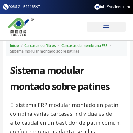
Ir
0086-21-57718597
info@pullner.com
al
contenido
Aplicación industrial
Quiénes somos
Inicio
/
Carcasas de filtros
/
Carcasas de membrana FRP
/
Sistema modular montado sobre patines
Sistema modular
montado sobre patines
El sistema FRP modular montado en patín
combina varias carcasas individuales de
alto caudal en un bastidor de patín común,
configurado para adaptarse a las