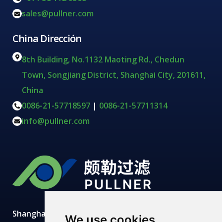
sales@pullner.com
China Dirección
8th Building, No.1132 Maoting Rd., Chedun
Town, Songjiang District, Shanghai City, 201611,
China
0086-21-57718597
|
0086-21-57711314
info@pullner.com
Shanghai Pullner desarrolla, fabrica y suministra
We use cookies