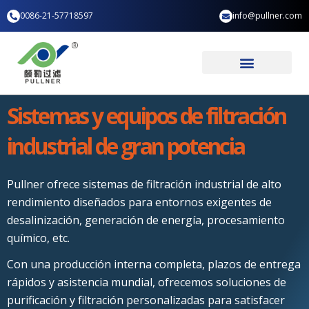
Ir
0086-21-57718597
info@pullner.com
al
contenido
Aplicación industrial
Quiénes somos
Sistemas y equipos de filtración
industrial de gran potencia
Pullner ofrece sistemas de filtración industrial de alto
rendimiento diseñados para entornos exigentes de
desalinización, generación de energía, procesamiento
químico, etc.
Con una producción interna completa, plazos de entrega
rápidos y asistencia mundial, ofrecemos soluciones de
purificación y filtración personalizadas para satisfacer