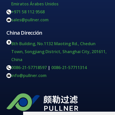
Emiratos Árabes Unidos
+971 58 112 9568
sales@pullner.com
China Dirección
8th Building, No.1132 Maoting Rd., Chedun
Town, Songjiang District, Shanghai City, 201611,
China
0086-21-57718597
|
0086-21-57711314
info@pullner.com