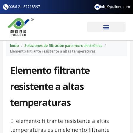
Ir
0086-21-57718597
info@pullner.com
al
contenido
Aplicación industrial
Quiénes somos
Inicio
/
Soluciones de filtración para microelectrónica
/
Elemento filtrante resistente a altas temperaturas
Elemento filtrante
resistente a altas
temperaturas
El elemento filtrante resistente a altas
temperaturas es un elemento filtrante