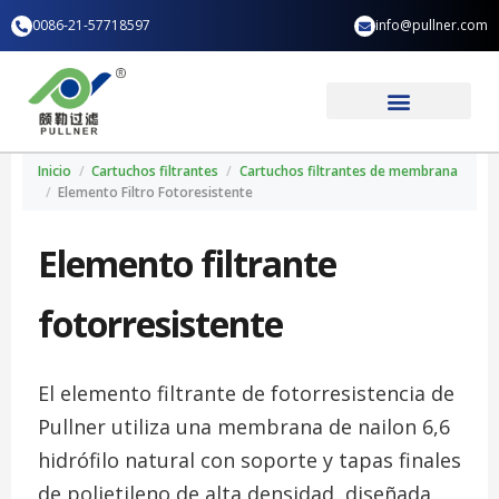
Ir
0086-21-57718597
info@pullner.com
al
contenido
Aplicación industrial
Quiénes somos
Inicio
/
Cartuchos filtrantes
/
Cartuchos filtrantes de membrana
/
Elemento Filtro Fotoresistente
Elemento filtrante
fotorresistente
El elemento filtrante de fotorresistencia de
Pullner utiliza una membrana de nailon 6,6
hidrófilo natural con soporte y tapas finales
de polietileno de alta densidad, diseñada