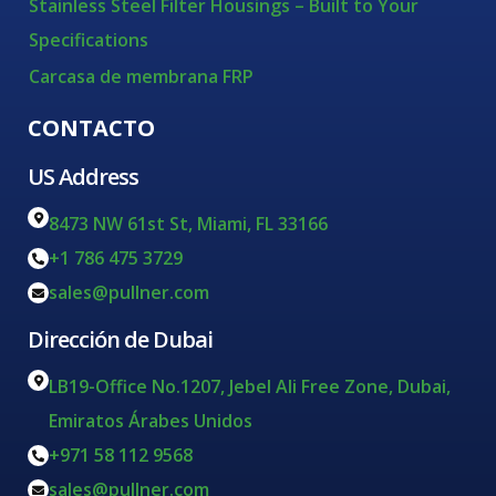
Stainless Steel Filter Housings – Built to Your
Specifications
Carcasa de membrana FRP
CONTACTO
US Address
8473 NW 61st St, Miami, FL 33166
+1 786 475 3729
sales@pullner.com
Dirección de Dubai
LB19-Office No.1207, Jebel Ali Free Zone, Dubai,
Emiratos Árabes Unidos
+971 58 112 9568
sales@pullner.com