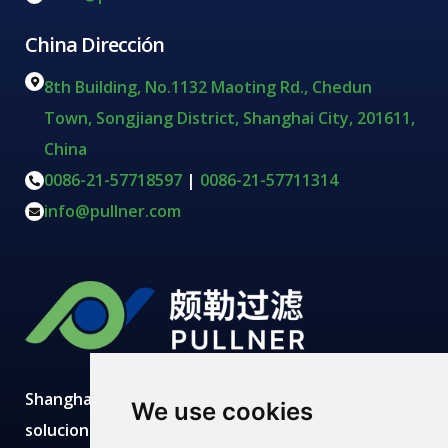
China Dirección
8th Building, No.1132 Maoting Rd., Chedun
Town, Songjiang District, Shanghai City, 201611,
China
0086-21-57718597
|
0086-21-57711314
info@pullner.com
Shanghai Pullner desarrolla, fabrica y suministra
We use cookies
soluciones avanzadas de filtración con producción