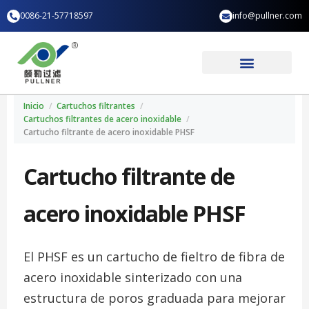
Ir
0086-21-57718597
info@pullner.com
al
contenido
Aplicación industrial
Quiénes somos
Inicio
/
Cartuchos filtrantes
/
Cartuchos filtrantes de acero inoxidable
/
Cartucho filtrante de acero inoxidable PHSF
Cartucho filtrante de
acero inoxidable PHSF
El PHSF es un cartucho de fieltro de fibra de
acero inoxidable sinterizado con una
estructura de poros graduada para mejorar