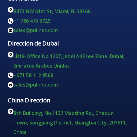
8473 NW 61st St, Miami, FL 33166
+1 786 475 3729
sales@pullner.com
Dirección de Dubai
LB19-Office No.1207, Jebel Ali Free Zone, Dubai,
Emiratos Árabes Unidos
+971 58 112 9568
sales@pullner.com
China Dirección
8th Building, No.1132 Maoting Rd., Chedun
Town, Songjiang District, Shanghai City, 201611,
China