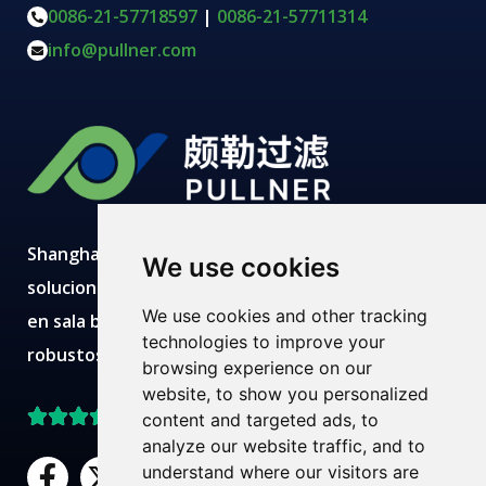
0086-21-57718597
|
0086-21-57711314
info@pullner.com
Shanghai Pullner desarrolla, fabrica y suministra
We use cookies
soluciones avanzadas de filtración con producción
We use cookies and other tracking
en sala blanca, laboratorios modernos, equipos
technologies to improve your
robustos y equipos técnicos expertos.
browsing experience on our
website, to show you personalized
Mejor valorado en Trustpilot
content and targeted ads, to
analyze our website traffic, and to
F
X
L
Y
understand where our visitors are