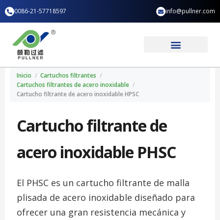
Ir
0086-21-57718597
info@pullner.com
al
contenido
Aplicación industrial
Quiénes somos
Inicio
/
Cartuchos filtrantes
/
Cartuchos filtrantes de acero inoxidable
/
Cartucho filtrante de acero inoxidable HPSC
Cartucho filtrante de
acero inoxidable PHSC
El PHSC es un cartucho filtrante de malla
plisada de acero inoxidable diseñado para
ofrecer una gran resistencia mecánica y