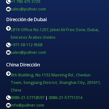
+1 786 475 3729
sales@pullner.com
Dirección de Dubai
LB19-Office No.1207, Jebel Ali Free Zone, Dubai,
Emiratos Árabes Unidos
+971 58 112 9568
sales@pullner.com
China Dirección
8th Building, No.1132 Maoting Rd., Chedun
Town, Songjiang District, Shanghai City, 201611,
China
0086-21-57718597
|
0086-21-57711314
info@pullner.com