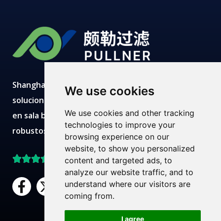
Shanghai Pullner desarrolla, fabrica y suministra
We use cookies
soluciones avanzadas de filtración con producción
We use cookies and other tracking
en sala blanca, laboratorios modernos, equipos
technologies to improve your
robustos y equipos técnicos expertos.
browsing experience on our
website, to show you personalized
Mejor valorado en Trustpilot
content and targeted ads, to
analyze our website traffic, and to
F
X
L
Y
understand where our visitors are
a
-
i
o
coming from.
c
t
n
u
¿Necesita ayuda?
I agree
Chatea con nosotros