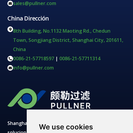
sales@pullner.com
China Dirección
8th Building, No.1132 Maoting Rd., Chedun
Town, Songjiang District, Shanghai City, 201611,
China
0086-21-57718597
|
0086-21-57711314
info@pullner.com
Shanghai Pullner desarrolla, fabrica y suministra
We use cookies
soluciones avanzadas de filtración con producción