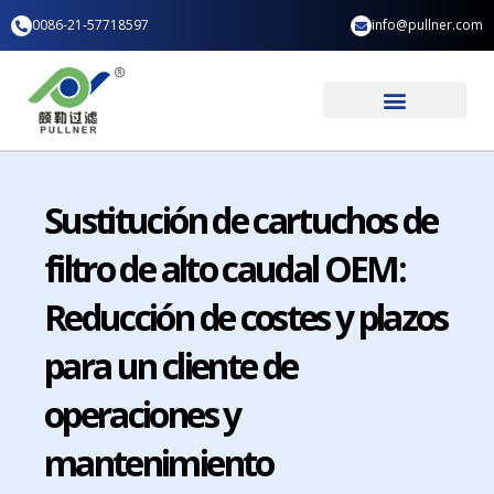
Ir
0086-21-57718597
info@pullner.com
al
contenido
Aplicación industrial
Quiénes somos
Sustitución de cartuchos de
filtro de alto caudal OEM:
Reducción de costes y plazos
para un cliente de
operaciones y
mantenimiento