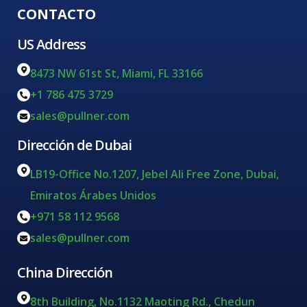
CONTACTO
US Address
8473 NW 61st St, Miami, FL 33166
+1 786 475 3729
sales@pullner.com
Dirección de Dubai
LB19-Office No.1207, Jebel Ali Free Zone, Dubai,
Emiratos Árabes Unidos
+971 58 112 9568
sales@pullner.com
China Dirección
8th Building, No.1132 Maoting Rd., Chedun