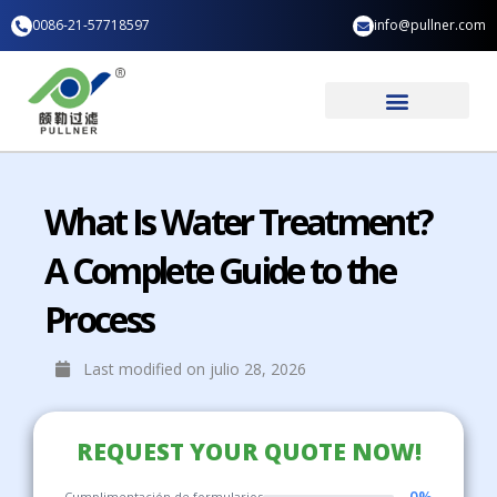
Ir
0086-21-57718597
info@pullner.com
al
contenido
Aplicación industrial
Quiénes somos
What Is Water Treatment?
A Complete Guide to the
Process
Last modified on julio 28, 2026
REQUEST YOUR QUOTE NOW!
0%
Cumplimentación de formularios