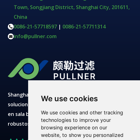
Town, Songjiang District, Shanghai City, 201611,
China
0086-21-57718597
|
0086-21-57711314
info@pullner.com
Shanghai Pullner desarrolla, fabrica y suministra
We use cookies
soluciones avanzadas de filtración con producción
We use cookies and other tracking
en sala blanca, laboratorios modernos, equipos
technologies to improve your
robustos y equipos técnicos expertos.
browsing experience on our
website, to show you personalized