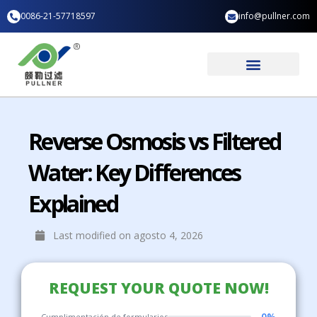
Ir
0086-21-57718597
info@pullner.com
al
contenido
Aplicación industrial
Quiénes somos
Reverse Osmosis vs Filtered
Water: Key Differences
Explained
Last modified on agosto 4, 2026
REQUEST YOUR QUOTE NOW!
0%
Cumplimentación de formularios