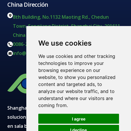
China Dirección
8th Building, No.1132 Maoting Rd., Chedun
Town, Songjiang District, Shanghai City, 201611,
China
We use cookies
0086-21-57718597
|
0086-21-57711314
info@pullner.com
We use cookies and other tracking
technologies to improve your
browsing experience on our
website, to show you personalized
content and targeted ads, to
analyze our website traffic, and to
understand where our visitors are
coming from.
Shanghai Pullner desarrolla, fabrica y suministra
¿Necesita ayuda?
soluciones avanzadas de filtración con producción
I agree
Chatea con nosotros
en sala blanca, laboratorios modernos, equipos
I decline