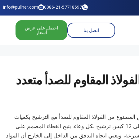
info@pullner.com
0086-21-57718597
احصل على عرض
اتصل بنا
أسعار
ولاذ المقاوم للصدأ متعدد
المصنوع من الفولاذ المقاوم للصدأ مع الترشيح بكميات
كبيرة للسوائل اللزجة باستخدام 3 إلى 12 كيس ترشيح لكل وعاء. يتيح الغطاء المصمم على
سرعة، ويعني اتجاه التدفق من الداخل إلى الخارج أن المواد