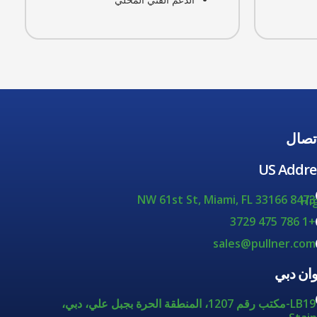
اتصال
US Addre
8473 NW 61st St, Miami, FL 33166
Hi
+1 786 475 3729
sales@pullner.com
وان دبي
LB19-مكتب رقم 1207، المنطقة الحرة بجبل علي، دبي،