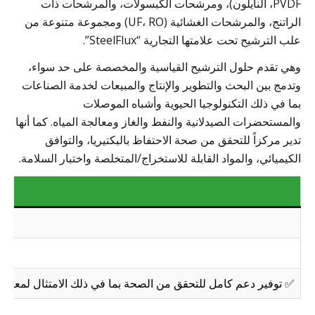
PVDF، النايلون)، ومرشحات الكبسولات، والمرشحات ذات
الراتنج، والمرشحات الغشائية (UF، RO) ومجموعة متنوعة من
علب الترشيح تحت علامتها التجارية “SteelFlux”.
وهي تقدم حلول الترشيح القياسية والمخصصة على حد سواء،
وتدمج بين البحث والتطوير والإنتاج والمبيعات لخدمة الصناعات
بما في ذلك التكنولوجيا الحيوية وأشباه الموصلات
والمستحضرات الصيدلانية والنفط والغاز ومعالجة المياه. كما أنها
تدير مركزاً للتحقق من صحة الاحتفاظ بالبكتيريا، والتوافق
الكيميائي، والمواد القابلة للاستخراج/المتخلصة واختبار السلامة.
✅ توفير دعم كامل للتحقق من الصحة بما في ذلك الامتثال لمعايير إد