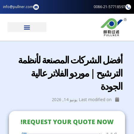
خطي
info@pullner.com
0086-21-57718597
لى
لمحتوى
تطبيقات الصناعة
الصفحة الرئيسية
أفضل الشركات المصنعة لأنظمة
الترشيح | موردو الفلاتر عالية
الجودة
Last modified on يونيو 14, 2026
REQUEST YOUR QUOTE NOW!
0%
إكمال النموذج