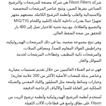
شركة Filson Filters هي شركة مصنعة للمرشحات والترشيح
الصناعي مقرها الصين، وتنتج عناصر المرشحات المخصصة
والاستبدالية والعلب وأنظمة الترشيح الكاملة. مصنعهم مجهز
تجهيزًا جيدًا بقدرات داخلية كاملة (التلبيد واللحام MIG/TIG
والتجميع والطلاء)، مع بنية تحتية للاختبار تصل إلى 400 بار
للتحقق من صحة الضغط العالي.
وهي تنتج مجموعة ضخمة، بما في ذلك المرشحات الهيدروليكية،
وخراطيش الفولاذ المقاوم للصدأ، ومصافي السلات،
والمرشحات ذاتية التنظيف، وغطاءات المرشحات لخدمة
السوائل والغاز.
فهي تدعم العملاء العالميين من خلال تقديم تصميمات معيارية
وعناصر بديلة للمعدات الأصلية (لأكثر من 200 علامة تجارية)
وخيارات وسائط واسعة مثل السليلوز واللباد المعدني والشبكة
السلكية غير القابلة للصدأ والألياف الزجاجية الدقيقة.
تُستخدم أنظمة الترشيح الهيدروليكية وأنظمة ترشيح الزيت من
Filson على نطاق واسع في قطاعات الآلات الثقيلة