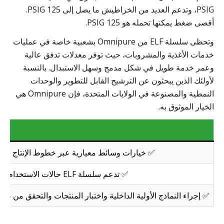
PSIG، وتدعم العديد من الخراطيش ما يصل إلى 125 PSIG.
أقصى ضغط يمكنها تحمله هو 125 PSIG.
وتحظى سلسلة ELF من Omnipure بشعبية خاصة في عمليات
خدمات الأغذية والمشروبات، حيث توفر معدلات تدفق عالية
وعمر خدمة طويل في شكل مدمج وسهل الاستبدال. بالنسبة
لأولئك الذين يبحثون عن الترشيح القابل للتطوير والوحدات
النمطية والمصنوعة في الولايات المتحدة، فإن Omnipure هي
الخيار الموثوق به.
✅ خيارات وسائط معيارية عبر خطوط الإنتاج (مث
✅ تدعم سلسلة ELF حالات الاستخدام عالية السعة (حوالي 20,000 جالون)، وهي مثالية للمطاعم وأنظمة المشروبات.
✅ إجراء النماذج الأولية الداخلية واختبار المنتجات والتحقق من صحتها وفقًا لبروتوكولات I/NSF (42، 53، 58