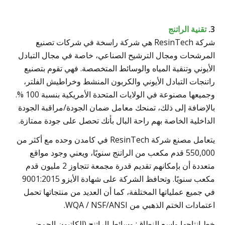
3.
تقنية الراتنج
شركة ResinTech هي شركة راسخة في شركات تصنيع
المرشحات ومجال الترشيح الصناعي، خاصة في مجال التبادل
الأيوني وتنقية المياه والوسائط المتخصصة. فهي تقوم بتصنيع
راتنجات التبادل الأيوني والكربون المنشط وخراطيش الفلتر،
وجميعها مصنوعة في الولايات المتحدة الأمريكية بنسبة 100 %.
بالإضافة إلى ذلك، تمنحك معامل ضمان الجودة/مراقبة الجودة
الداخلية الخاصة بهم راحة البال بأنك تحصل على جودة ممتازة.
يتعامل مصنع شركة ResinTech في كامدن وحده مع أكثر من
550,000 قدم مكعب من الراتنج سنويًا، ويعني وجود مواقع
متعددة أن بإمكانهم تقديم قدرة مجمعة تتجاوز 2 مليون قدم
مكعب سنويًا. وتحافظ الشركة على شهادة الأيزو 9001:2015
في جميع عملياتها المختلفة، كما أن العديد من منتجاتها تحمل
اعتمادات الختم الذهبي من WQA / NSF/ANSI.
خط إنتاجها واسع النطاق: وسائط الراتنج (الكاتيون الحمضي