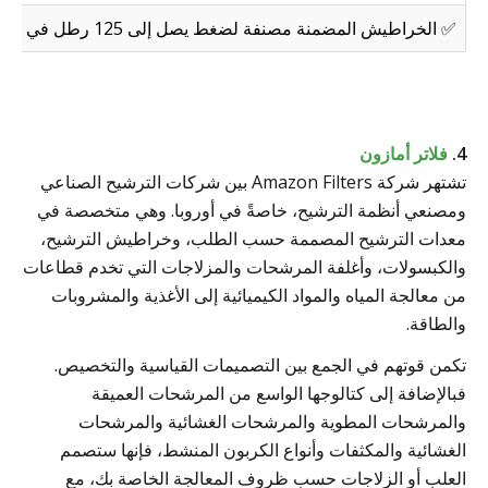
✅ الخراطيش المضمنة مصنفة لضغط يصل إلى 125 رطل في البوصة المربعة مع تصنيفات مرشح اسمي (على سبيل المثال 25 ميكرو) في بعض الطرز.
4.
فلاتر أمازون
تشتهر شركة Amazon Filters بين شركات الترشيح الصناعي
ومصنعي أنظمة الترشيح، خاصةً في أوروبا. وهي متخصصة في
معدات الترشيح المصممة حسب الطلب، وخراطيش الترشيح،
والكبسولات، وأغلفة المرشحات والمزلاجات التي تخدم قطاعات
من معالجة المياه والمواد الكيميائية إلى الأغذية والمشروبات
والطاقة.
تكمن قوتهم في الجمع بين التصميمات القياسية والتخصيص.
فبالإضافة إلى كتالوجها الواسع من المرشحات العميقة
والمرشحات المطوية والمرشحات الغشائية والمرشحات
الغشائية والمكثفات وأنواع الكربون المنشط، فإنها ستصمم
العلب أو الزلاجات حسب ظروف المعالجة الخاصة بك، مع