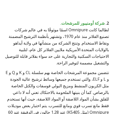
2.
شركة أومنيبور للمرشحات.
لطالما كانت Omnipure اسمًا موثوقًا به في عالم شركات
تصنيع الفلاتر منذ عام 1970، وتشتهر بأنظمة الترشيح المضمنة
ونقاط الاستخدام. وتنتج الشركة من منشأتها في ولاية أيداهو
بالولايات المتحدة الأمريكية ملايين الفلاتر كل عام، لتلبية
الاحتياجات السكنية والتجارية على حد سواء بفلاتر قابلة للتوصيل
والتشغيل مصممة لتوفير الراحة.
تتضمن مجموعة المرشحات الخاصة بهم سلسلة CL و K و Q و E
و L و ELF، والتي تستخدم جميعها وسائط ترشيح عالية الجودة
مثل الكربون المنشط ومزيج البولي فوسفات والكتل الخاصة
بالرصاص. كما أن بنيتها الملحومة بالاحتكاك تعني أنه لا داعي
للقلق بشأن المواد اللاصقة أو المواد اللاصقة، حيث أنها تستخدم
فقط مانع تسرب قوي ومانع للتسرب. يتم اختبار بعض موديلات
Omnipure (مثل K5405) عند 1.28 جالون في الدقيقة عند 60