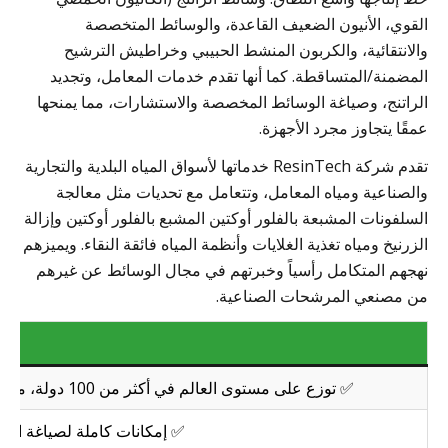
القوي، الأنيون الضعيف القاعدة، والوسائط المتخصصة
والانتقائية، والكربون المنشط الحبيبي وخراطيش الترشيح
المضمنة/المتساقطة. كما أنها تقدم خدمات المعامل، وتجديد
الراتنج، وصياغة الوسائط المخصصة والاستشارات، مما يمنحها
عمقًا يتجاوز مجرد الأجهزة.
تقدم شركة ResinTech خدماتها لأسواق المياه البلدية والتجارية
والصناعية ومياه المعامل، وتتعامل مع تحديات مثل معالجة
السلفونات المشبعة بالفلور أوكتين المشبع بالفلور أوكتين وإزالة
الزرنيخ ومياه تغذية الغلايات وأنظمة المياه فائقة النقاء. ويميزهم
نهجهم المتكامل رأسياً وخبرتهم في مجال الوسائط عن غيرهم
من مصنعي المرشحات الصناعية.
✅ توزع على مستوى العالم في أكثر من 100 دولة، مع دعم التوزيع والخدمة المرتبط بمنشآتها المتعددة في الولايات المتحدة الأمريكية والعالم.
✅ إمكانات كاملة لصياغة الوسائط داخل ا