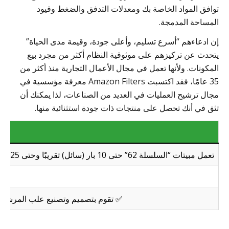
توافق المواد الخاصة بك ومعدلات التدفق والضغط وقيود
المساحة المدمجة.
إن ادعاءهم “أسرع تسليم، وأعلى جودة، وقيمة مدى الحياة”
يتحدث عن تركيزهم على موثوقية النظام أكثر من مجرد بيع
المكونات. ولأنها تعمل في مجال الأعمال التجارية منذ أكثر من
35 عامًا، فقد اكتسبت Amazon Filters معرفة مؤسسية في
مجال ترشيح العمليات في العديد من الصناعات، لذا يمكنك أن
تثق في أنك تحصل على منتجات ذات جودة استثنائية منها.
تعمل مبيتات “السلسلة 62” حتى 10 بار (سائل) تقريبًا وحتى 25 بار في بعض المبيتات غير القابلة للصدأ، وتتعامل مبيتات "السلسلة 59" حتى 400 بار للسوائل عالية اللزوجة.
✅ تقوم بتصميم وتصنيع علب المرشحات 