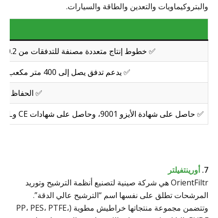
والبتروكيماويات والتعدين والطاقة والسيارات.
✅ خطوط إنتاج متعددة مصنفة للتدفقات من 0.2 إلى 15,000 لتر/دقيقة وضغوط تصميمية تصل إلى 45 ميجا باسكال.
✅ يدعم تدفق يصل إلى 400 متر مكعب/ساعة ومبيتات مصنفة حتى 100 بار / 1450 رطل لكل بوصة مربعة.
✅ الحفاظ على م
✅ حاصل على شهادة الأيزو 9001، وحاصل على شهادات CE وUL وASME لأوعية الضغط، ويوفر تقارير المواد EN 10204:2004/3.1.
7.
أورينتفيلتر
OrientFiltr هي شركة صينية لتصنيع أنظمة الترشيح وتوريد
المرشحات تطلق على نفسها اسم “الترشيح عالي الدقة”.
وتتضمن مجموعة منتجاتها خراطيش مطوية (PP، PES، PTFE،