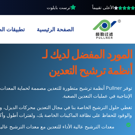
خطي
الأعلى تقييماً
ترست بايلوت
لى
لمحتوى
الصفحة الرئيسية
تطبيقات الص
المورد المفضل لديك لـ
أنظمة ترشيح التعدين
توفر Pullner أنظمة ترشيح متطورة للتعدين مصممة لحماية الم
الإنتاجية في عمليات التعدين الصعبة.
تغطي حلول الترشيح الخاصة بنا في مجال التعدين محركات الديزل، وال
والوقود للحفاظ على نظافة الماكينات الخاصة بك، ولفترات أطول وأكثر 
معدات الترشيح عالية الأداء للتعدين مع معدات الترشيح عالية ا