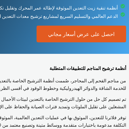
أنظمة تنقية زيت التعدين الموثوقة لإطالة عمر المحرك وتقليل تكا
الدعم العالمي والتسليم السريع لمشاريع ترشيح معدات التعدين ا
احصل على عرض أسعار مجاني
أنظمة ترشيح المناجم للتطبيقات المتطلبة
من مناجم الفحم إلى المحاجر، صُممت أنظمة الترشيح الخاصة بالتعدين
للخدمة الشاقة والدوائر الهيدروليكية وخطوط الوقود في أقسى الظر
تم تصميم كل حل من حلول الترشيح الخاصة بالتعدين لبيئات الأحمال ال
المشغلين على تقليل الملوثات وتمديد فترات الصيانة والحفاظ على الإن
توفر فلاترنا للتعدين، الموثوق بها في عمليات التعدين العالمية، الموثو
التكلفة مدعومة باختبارات متقدمة ووسائط متينة وتصنيع معتمد من ISO.